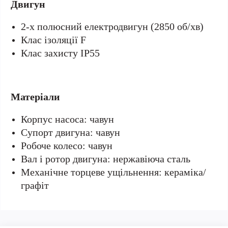
Двигун
2-х полюсний електродвигун (2850 об/хв)
Клас ізоляції F
Клас захисту IP55
Матеріали
Корпус насоса: чавун
Супорт двигуна: чавун
Робоче колесо: чавун
Вал і ротор двигуна: нержавіюча сталь
Механічне торцеве ущільнення: кераміка/
графіт