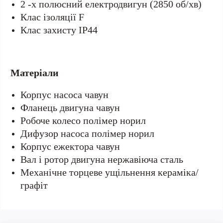
2 -х полюсний електродвигун (2850 об/хв)
Клас ізоляції F
Клас захисту IP44
Матеріали
Корпус насоса чавун
Фланець двигуна чавун
Робоче колесо полімер норил
Дифузор насоса полімер норил
Корпус ежектора чавун
Вал і ротор двигуна нержавіюча сталь
Mexaнічне торцеве ущільнення кepaмікa/
графіт