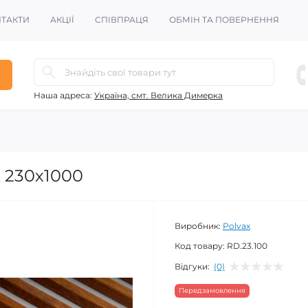
ТАКТИ
АКЦІЇ
СПІВПРАЦЯ
ОБМІН ТА ПОВЕРНЕННЯ
Наша адреса:
Україна, смт. Велика Димерка
 230х1000
Виробник:
Polvax
Код товару:
RD.23.100
Відгуки:
(0)
Передзамовлення