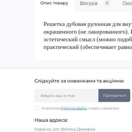
Опис товару
Відгуків
0
Пит
Решетка дубовая рулонная для вну
окрашенного (не лакированного). 
эстетический смысл (можно подобр
практический (обеспечивает равн
Слідкуйте за новинками та акціями:
Підпишіться
Я прочитав
Публічна оферта
і згоден з вимогами
Наша адреса:
Україна, смт. Велика Димерка