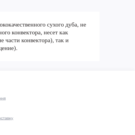
ококачественного сухого дуба, не
ого конвектора, несет как
 части конвектора), так и
щение).
ння
оставку