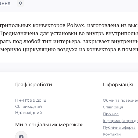
ання
0
трипольных конвекторов Polvax, изготовлена из выс
Предназначена для установки во внутрь внутрипольн
ать под любой тип интерьера, закрывает внутренние
омерную циркуляцию воздуха из конвектора в поме
Графік роботи
Інформація
Пн-Пт: з 9 до 18
Обмін та поверне
Сб: вихідний
Співпраця
Нд: вихідний
Про нас
Інформація про д
Ми в соціальних мережах:
Публічна оферта
Контакти