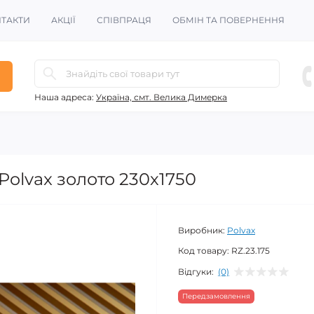
ТАКТИ
АКЦІЇ
СПІВПРАЦЯ
ОБМІН ТА ПОВЕРНЕННЯ
Наша адреса:
Україна, смт. Велика Димерка
olvax золото 230х1750
Виробник:
Polvax
Код товару:
RZ.23.175
Відгуки:
(0)
Передзамовлення