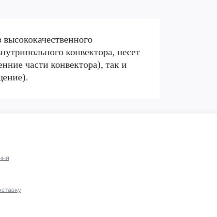
з высококачественного
нутрипольного конвектора, несет
нние части конвектора), так и
щение).
ння
оставку