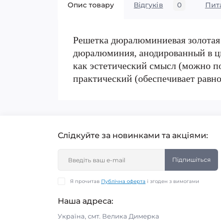
Опис товару
Відгуків
0
Пит
Решетка дюралюминиевая золотая 
дюралюминия, анодированный в цве
как эстетический смысл (можно по
практический (обеспечивает равн
Слідкуйте за новинками та акціями:
Підпишіться
Я прочитав
Публічна оферта
і згоден з вимогами
Наша адреса:
Україна, смт. Велика Димерка