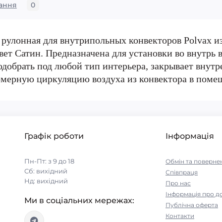
ання
0
рулонная для внутрипольных конвекторов Polvax и
т Сатин. Предназначена для установки во внутрь в
добрать под любой тип интерьера, закрывает внутре
омерную циркуляцию воздуха из конвектора в поме
Графік роботи
Інформація
Пн-Пт: з 9 до 18
Обмін та поверне
Сб: вихідний
Співпраця
Нд: вихідний
Про нас
Інформація про д
Ми в соціальних мережах:
Публічна оферта
Контакти