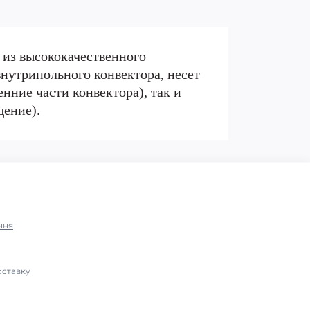
 из высококачественного
нутрипольного конвектора, несет
нние части конвектора), так и
щение).
ння
оставку