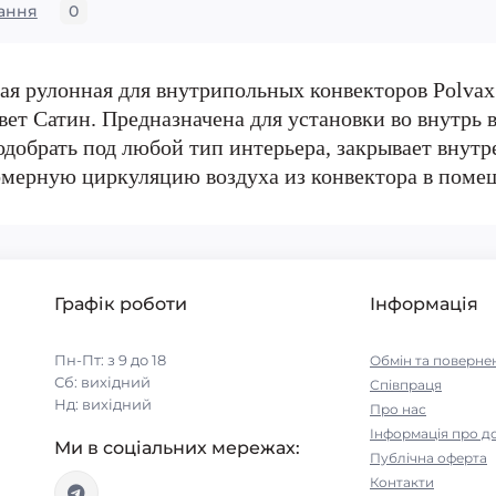
ання
0
я рулонная для внутрипольных конвекторов Polvax
т Сатин. Предназначена для установки во внутрь в
добрать под любой тип интерьера, закрывает внутре
омерную циркуляцию воздуха из конвектора в поме
Графік роботи
Інформація
Пн-Пт: з 9 до 18
Обмін та поверне
Сб: вихідний
Співпраця
Нд: вихідний
Про нас
Інформація про д
Ми в соціальних мережах:
Публічна оферта
Контакти