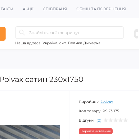
ТАКТИ
АКЦІЇ
СПІВПРАЦЯ
ОБМІН ТА ПОВЕРНЕННЯ
Наша адреса:
Україна, смт. Велика Димерка
olvax сатин 230х1750
Виробник:
Polvax
Код товару:
RS.23.175
Відгуки:
(0)
Передзамовлення