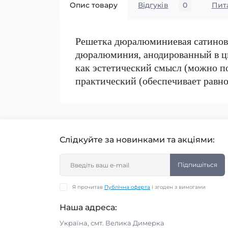
Опис товару
Відгуків
0
Пит
Решетка дюралюминиевая сатинова
дюралюминия, анодированный в цве
как эстетический смысл (можно по
практический (обеспечивает равн
Слідкуйте за новинками та акціями:
Підпишіться
Я прочитав
Публічна оферта
і згоден з вимогами
Наша адреса:
Україна, смт. Велика Димерка