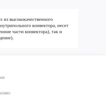
x из высококачественного
нутрипольного конвектора, несет
нние части конвектора), так и
щение).
ння
оставку