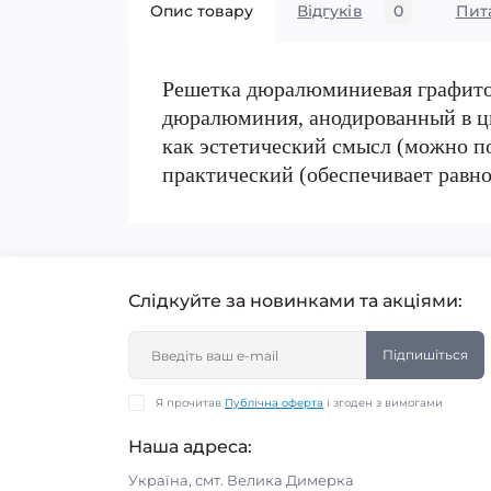
Опис товару
Відгуків
0
Пит
Решетка дюралюминиевая графитов
дюралюминия, анодированный в цве
как эстетический смысл (можно по
практический (обеспечивает равн
Слідкуйте за новинками та акціями:
Підпишіться
Я прочитав
Публічна оферта
і згоден з вимогами
Наша адреса:
Україна, смт. Велика Димерка