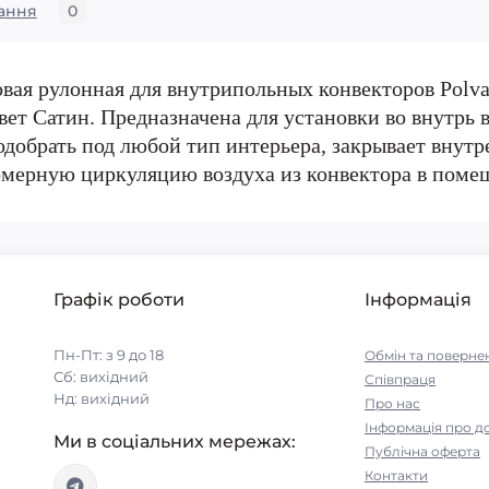
ання
0
ая рулонная для внутрипольных конвекторов Polva
т Сатин. Предназначена для установки во внутрь в
добрать под любой тип интерьера, закрывает внутре
омерную циркуляцию воздуха из конвектора в поме
Графік роботи
Інформація
Пн-Пт: з 9 до 18
Обмін та поверне
Сб: вихідний
Співпраця
Нд: вихідний
Про нас
Інформація про д
Ми в соціальних мережах:
Публічна оферта
Контакти