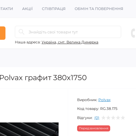
ТАКТИ
АКЦІЇ
СПІВПРАЦЯ
ОБМІН ТА ПОВЕРНЕННЯ
Наша адреса:
Україна, смт. Велика Димерка
olvax графит 380х1750
Виробник:
Polvax
Код товару:
RG.38.175
Відгуки:
(0)
Передзамовлення