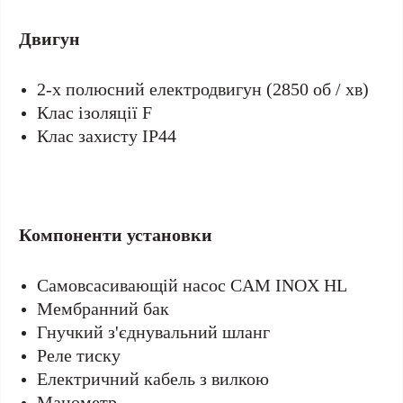
Двигун
2-х полюсний електродвигун (2850 об / хв)
Клас ізоляції F
Клас захисту IP44
Компоненти установки
Cамовсасивающій насос CAM INOX HL
Мембранний бак
Гнучкий з'єднувальний шланг
Реле тиску
Електричний кабель з вилкою
Манометр