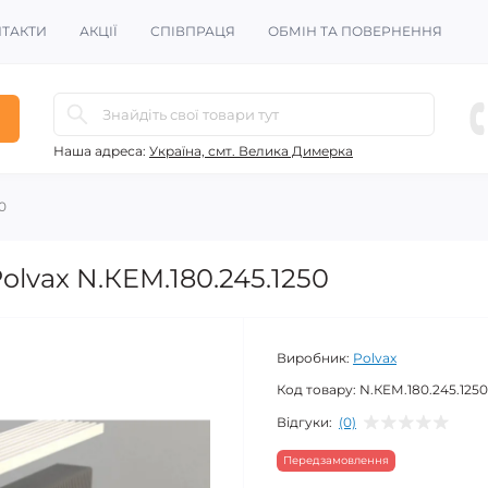
ТАКТИ
АКЦІЇ
СПІВПРАЦЯ
ОБМІН ТА ПОВЕРНЕННЯ
Наша адреса:
Україна, смт. Велика Димерка
0
lvax N.КEМ.180.245.1250
Виробник:
Polvax
Код товару:
N.КEМ.180.245.1250
Відгуки:
(0)
Передзамовлення