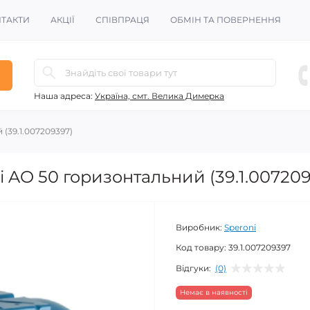
ТАКТИ
АКЦІЇ
СПІВПРАЦЯ
ОБМІН ТА ПОВЕРНЕННЯ
Наша адреса:
Україна, смт. Велика Димерка
(39.1.007209397)
i AO 50 горизонтальний (39.1.00720
Виробник:
Speroni
Код товару:
39.1.007209397
Відгуки:
(0)
Немає в наявності