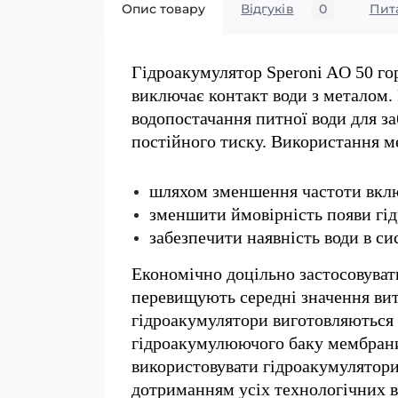
Опис товару
Відгуків
0
Пит
Гідроакумулятор Speroni AO 50 го
виключає контакт води з металом.
водопостачання питної води для з
постійного тиску. Використання 
шляхом зменшення частоти вклю
з
меншити ймовірність появи гід
з
абезпечити наявність води в си
Економічно доцільно застосовуват
перевищують середні значення вит
гідроакумулятори виготовляються 
гідроакумулюючого баку мембрани
використовувати гідроакумулятори 
дотриманням усіх технологічних 