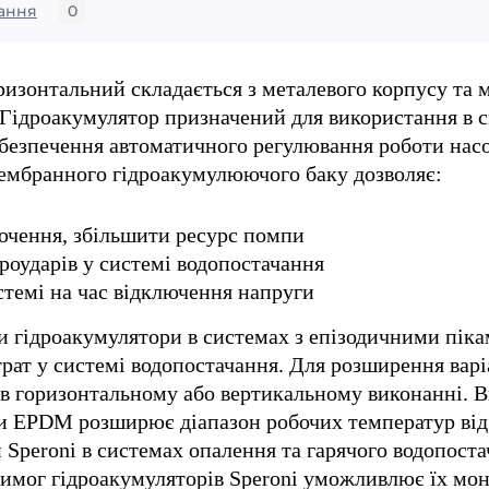
ання
0
ризонтальний складається з металевого корпусу та 
 Гідроакумулятор призначений для використання в 
абезпечення автоматичного регулювання роботи насо
мембранного гідроакумулюючого баку дозволяє:
чення, збільшити ресурс помпи
роударів у системі водопостачання
стемі на час відключення напруги
и гідроакумулятори в системах з епізодичними пік
рат у системі водопостачання. Для розширення варі
в горизонтальному або вертикальному виконанні. В
 EPDM розширює діапазон робочих температур від 
Speroni в системах опалення та гарячого водопоста
вимог гідроакумуляторів Speroni уможливлює їх мо