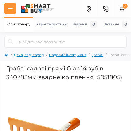
0
0
0
Опис товару
Характеристики
Відгуків
Питання
Дача, сад, город
Садовий інструмент
Граблі
Граблі садо
Граблі садові прямі Grad14 зубів
340×83мм зварне кріплення (5051805)