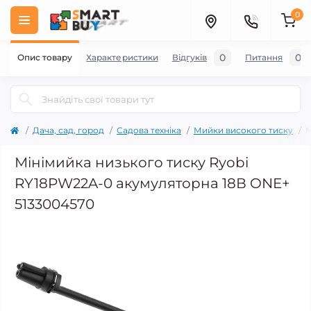
0
0
0
Опис товару
Характеристики
Відгуків
Питання
Дача, сад, город
Садова техніка
Мийки високого тиску
М
Мінімийка низького тиску Ryobi
RY18PW22A-0 акумуляторна 18В ONE+
5133004570